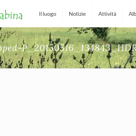
Il luogo
Notizie
Attività
Al
pped-P_20150516_134843_HDR