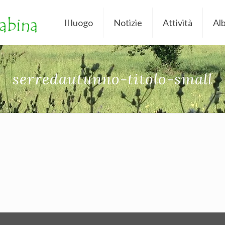
Il luogo
Notizie
Attività
Al
serredautunno-titolo-small