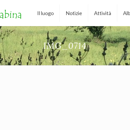
Il luogo
Notizie
Attività
Al
IMG_0714