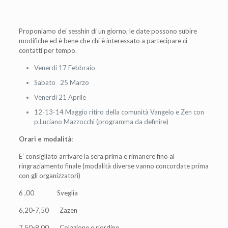
Proponiamo dei sesshin di un giorno, le date possono subire
modifiche ed è bene che chi è interessato a partecipare ci
contatti per tempo.
Venerdi 17 Febbraio
Sabato 25 Marzo
Venerdì 21 Aprile
12-13-14 Maggio ritiro della comunità Vangelo e Zen con
p.Luciano Mazzocchi (programma da definire)
Orari e modalità:
E’ consigliato arrivare la sera prima e rimanere fino al
ringraziamento finale (modalità diverse vanno concordate prima
con gli organizzatori)
6 ,00 Sveglia
6,20-7,50 Zazen
7,50-9,00 Colazione e riordino