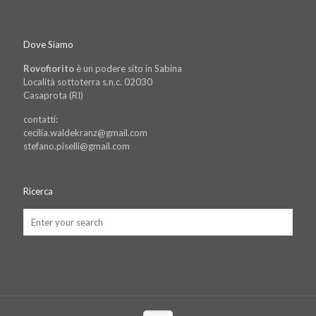
Dove Siamo
Rovofiorito
è un podere sito in Sabina
Località sottoterra s.n.c. 02030
Casaprota (RI)
contatti:
cecilia.waldekranz@gmail.com
stefano.piselli@gmail.com
Ricerca